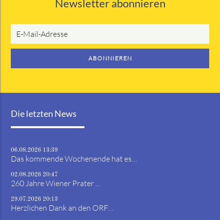
Newsletter abonnieren
E-
Mail-
Adresse
ABONNIEREN
Die letzten News
06.08.2026 13:39
Das kommende Wochenende hat es…
02.08.2026 20:47
260 Jahre Wiener Prater …
29.07.2026 20:13
Herzlichen Dank an den ORF…