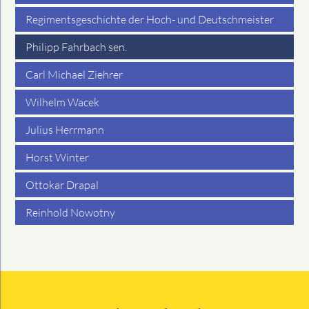
Regimentsgeschichte der Hoch- und Deutschmeister
Philipp Fahrbach sen.
Carl Michael Ziehrer
Wilhelm Wacek
Julius Herrmann
Horst Winter
Ottokar Drapal
Reinhold Nowotny