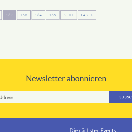
162
163
164
165
NEXT
LAST »
Newsletter abonnieren
SUBSC
Die nächsten Events