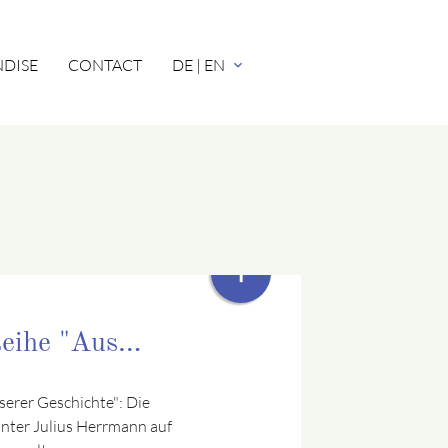
DISE
CONTACT
DE | EN
expand_more
+
Reihe "Aus…
nserer Geschichte": Die
nter Julius Herrmann auf