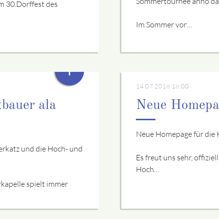
Sommertournee anno da
m 30.Dorffest des
Im Sommer vor…
+
14.07.2018 18:00
bauer ala
Neue Homepag
Neue Homepage für die 
rkatz und die Hoch- und
Es freut uns sehr, offizi
Hoch…
kapelle spielt immer