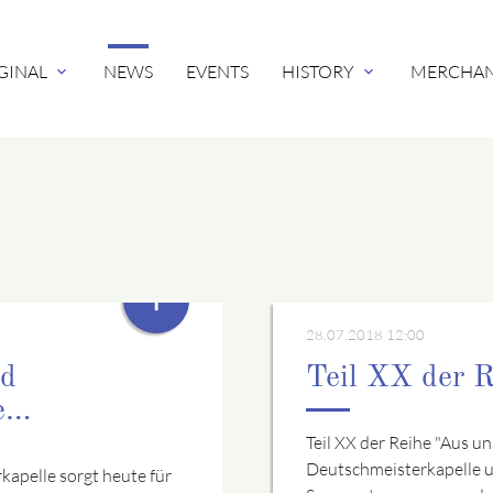
GINAL
NEWS
EVENTS
HISTORY
MERCHAN
expand_more
expand_more
+
28.07.2018 12:00
nd
Teil XX der 
le…
Teil XX der Reihe "Aus u
Deutschmeisterkapelle u
kapelle sorgt heute für