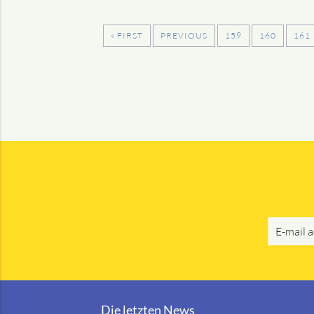
« FIRST
PREVIOUS
159
160
161
E-
mail
address
Die letzten News